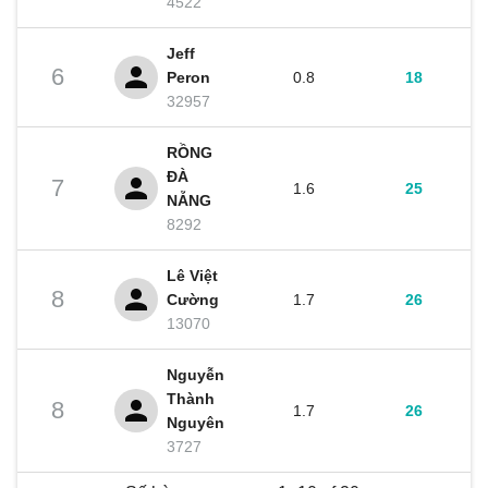
4522
Jeff
6
Peron
0.8
18
32957
RỒNG
ĐÀ
7
1.6
25
NẴNG
8292
Lê Việt
8
Cường
1.7
26
13070
Nguyễn
Thành
8
1.7
26
Nguyên
3727