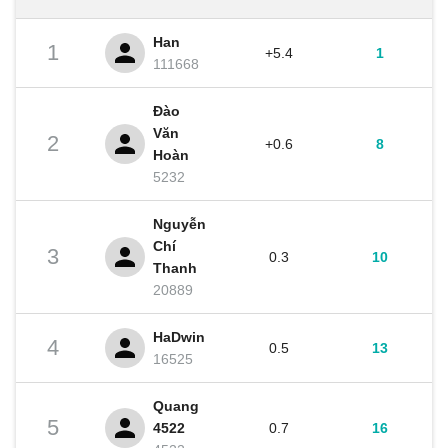
Han
1
+5.4
1
111668
Đào
Văn
2
+0.6
8
Hoàn
5232
Nguyễn
Chí
3
0.3
10
Thanh
20889
HaDwin
4
0.5
13
16525
Quang
5
4522
0.7
16